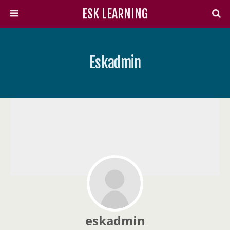
ESK LEARNING
Eskadmin
eskadmin