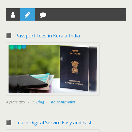
Passport Fees in Kerala-India
4 years ago
in:
Blog
no comments
Learn Digital Service Easy and Fast