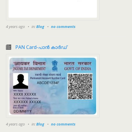
4 years ago
in:
Blog
no comments
PAN Card-പാന്‍ കാര്‍ഡ്
4 years ago
in:
Blog
no comments